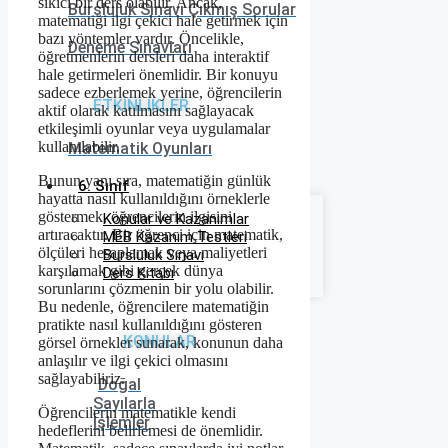
sıkıcı bir ders olabilir. Ancak,
Bursluluk Sınavı Çıkmış Sorular
matematiği ilgi çekici hale getirmek için
bazı yöntemler vardır. Öncelikle,
Deneme Sınavları
öğretmenlerin dersleri daha interaktif
hale getirmeleri önemlidir. Bir konuyu
sadece ezberlemek yerine, öğrencilerin
ETKİNLİKLER
aktif olarak katılmasını sağlayacak
etkileşimli oyunlar veya uygulamalar
kullanılabilir.
Matematik Oyunları
Bunun yanı sıra, matematiğin günlük
6. Sınıf
hayatta nasıl kullanıldığını örneklerle
göstermek, öğrencilerin ilgisini
Konular ve Kazanımlar
artıracaktır. Bir öğrenci için matematik,
MEB Kazanım Testleri
ölçüleri hesaplamak veya maliyetleri
Bursluluk Sınavı
karşılamak gibi gerçek dünya
Ders Kitabı
sorunlarını çözmenin bir yolu olabilir.
Bu nedenle, öğrencilere matematiğin
pratikte nasıl kullanıldığını gösteren
KONULAR
görsel örnekler sunarak, konunun daha
anlaşılır ve ilgi çekici olmasını
sağlayabiliriz.
Doğal
Sayılarla
Öğrencilerin matematikle kendi
İşlemler
hedeflerini belirlemesi de önemlidir.