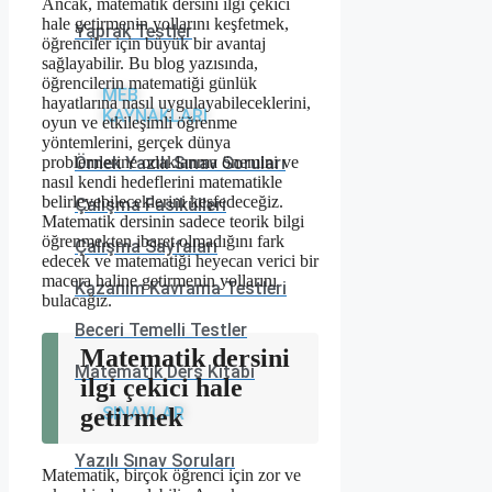
Ancak, matematik dersini ilgi çekici
hale getirmenin yollarını keşfetmek,
Yaprak Testler
öğrenciler için büyük bir avantaj
sağlayabilir. Bu blog yazısında,
öğrencilerin matematiği günlük
MEB
hayatlarına nasıl uygulayabileceklerini,
KAYNAKLARI
oyun ve etkileşimli öğrenme
yöntemlerini, gerçek dünya
problemlerine odaklanma önemini ve
Örnek Yazılı Sınav Soruları
nasıl kendi hedeflerini matematikle
belirleyebileceklerini keşfedeceğiz.
Çalışma Fasikülleri
Matematik dersinin sadece teorik bilgi
öğrenmekten ibaret olmadığını fark
Çalışma Sayfaları
edecek ve matematiği heyecan verici bir
macera haline getirmenin yollarını
Kazanım Kavrama Testleri
bulacağız.
Beceri Temelli Testler
Matematik dersini
Matematik Ders Kitabı
ilgi çekici hale
getirmek
SINAVLAR
Yazılı Sınav Soruları
Matematik, birçok öğrenci için zor ve