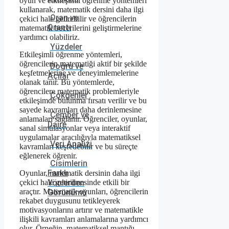
oyun ve etkileşimli öğrenme yöntemleri
kullanarak, matematik dersini daha ilgi
Oran ve
çekici hale getirebilir ve öğrencilerin
Orantı
matematik becerilerini geliştirmelerine
yardımcı olabiliriz.
Yüzdeler
Etkileşimli öğrenme yöntemleri,
öğrencilerin matematiği aktif bir şekilde
Doğru ve
keşfetmelerine ve deneyimlemelerine
Açılar
olanak tanır. Bu yöntemlerde,
öğrencilere matematik problemleriyle
Çokgenler
etkileşimde bulunma fırsatı verilir ve bu
sayede kavramları daha derinlemesine
Çember ve
anlamaları sağlanır. Öğrenciler, oyunlar,
Daire
sanal simülasyonlar veya interaktif
uygulamalar aracılığıyla matematiksel
Veri Analizi
kavramları keşfedebilir ve bu süreçte
eğlenerek öğrenir.
Cisimlerin
Farklı
Oyunlar, matematik dersinin daha ilgi
Yönlerden
çekici hale getirilmesinde etkili bir
araçtır. Matematik oyunları, öğrencilerin
Görünümü
rekabet duygusunu tetikleyerek
motivasyonlarını artırır ve matematikle
ilişkili kavramları anlamalarına yardımcı
olur. Örneğin, matematiksel mantığı