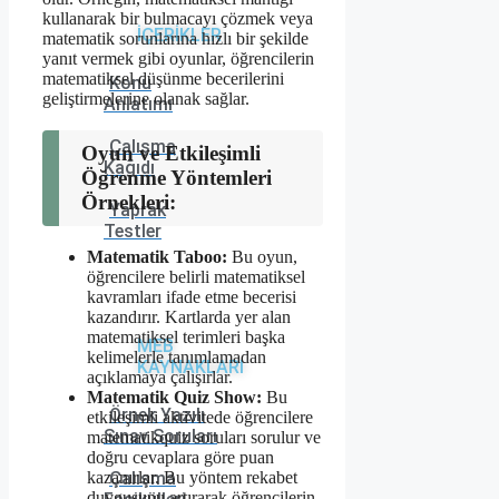
kullanarak bir bulmacayı çözmek veya
İÇERİKLER
matematik sorunlarına hızlı bir şekilde
yanıt vermek gibi oyunlar, öğrencilerin
matematiksel düşünme becerilerini
Konu
geliştirmelerine olanak sağlar.
Anlatımı
Çalışma
Oyun ve Etkileşimli
Kağıdı
Öğrenme Yöntemleri
Örnekleri:
Yaprak
Testler
Matematik Taboo:
Bu oyun,
öğrencilere belirli matematiksel
kavramları ifade etme becerisi
kazandırır. Kartlarda yer alan
matematiksel terimleri başka
MEB
kelimelerle tanımlamadan
KAYNAKLARI
açıklamaya çalışırlar.
Matematik Quiz Show:
Bu
Örnek Yazılı
etkileşimli aktivitede öğrencilere
Sınav Soruları
matematikquiz soruları sorulur ve
doğru cevaplara göre puan
kazanırlar. Bu yöntem rekabet
Çalışma
duygusunu artırarak öğrencilerin