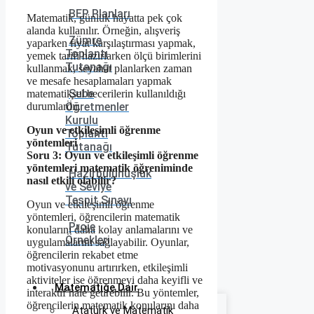
BEP Planları
Matematik, günlük hayatta pek çok
alanda kullanılır. Örneğin, alışveriş
Zümre
yaparken fiyat karşılaştırması yapmak,
Toplantı
yemek tarifi hazırlarken ölçü birimlerini
Tutanağı
kullanmak, seyahat planlarken zaman
ve mesafe hesaplamaları yapmak
Şube
matematiksel becerilerin kullanıldığı
Öğretmenler
durumlardır.
Kurulu
Oyun ve etkileşimli öğrenme
Toplantı
yöntemleri
Tutanağı
Soru 3: Oyun ve etkileşimli öğrenme
yöntemleri matematik öğreniminde
Hazırbulunuşluk
nasıl etkili olabilir?
ve Seviye
Tespit Sınavı
Oyun ve etkileşimli öğrenme
yöntemleri, öğrencilerin matematik
Proje
konularını daha kolay anlamalarını ve
Örnekleri
uygulamalarını sağlayabilir. Oyunlar,
öğrencilerin rekabet etme
motivasyonunu artırırken, etkileşimli
aktiviteler ise öğrenmeyi daha keyifli ve
Matematiğe Dair
interaktif hale getirebilir. Bu yöntemler,
öğrencilerin matematik konularını daha
Atatürk ve Matematik