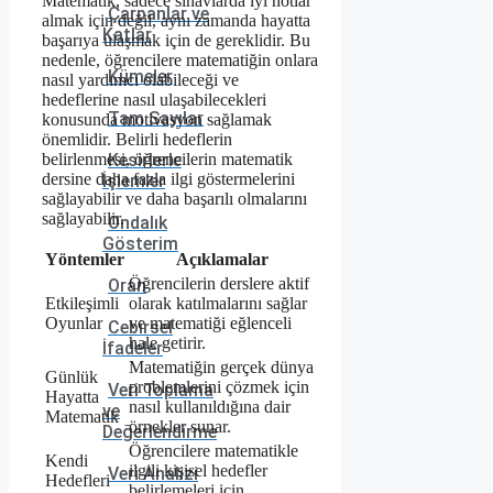
Matematik, sadece sınavlarda iyi notlar
Çarpanlar ve
almak için değil, aynı zamanda hayatta
Katlar
başarıya ulaşmak için de gereklidir. Bu
nedenle, öğrencilere matematiğin onlara
Kümeler
nasıl yardımcı olabileceği ve
hedeflerine nasıl ulaşabilecekleri
Tam Sayılar
konusunda motivasyon sağlamak
önemlidir. Belirli hedeflerin
belirlenmesi, öğrencilerin matematik
Kesirlerle
dersine daha fazla ilgi göstermelerini
İşlemler
sağlayabilir ve daha başarılı olmalarını
sağlayabilir.
Ondalık
Gösterim
Yöntemler
Açıklamalar
Öğrencilerin derslere aktif
Oran
Etkileşimli
olarak katılmalarını sağlar
Oyunlar
ve matematiği eğlenceli
Cebirsel
hale getirir.
İfadeler
Matematiğin gerçek dünya
Günlük
problemlerini çözmek için
Veri Toplama
Hayatta
nasıl kullanıldığına dair
ve
Matematik
örnekler sunar.
Değerlendirme
Öğrencilere matematikle
Kendi
ilgili kişisel hedefler
Veri Analizi
Hedefleri
belirlemeleri için