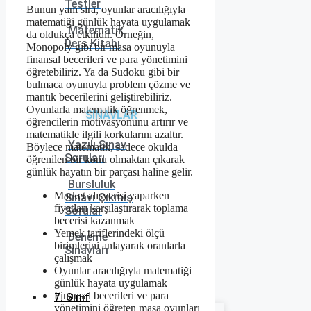
Testler
Bunun yanı sıra, oyunlar aracılığıyla
matematiği günlük hayata uygulamak
Matematik
da oldukça etkilidir. Örneğin,
Ders Kitabı
Monopoly gibi bir masa oyunuyla
finansal becerileri ve para yönetimini
öğretebiliriz. Ya da Sudoku gibi bir
bulmaca oyunuyla problem çözme ve
mantık becerilerini geliştirebiliriz.
Oyunlarla matematik öğrenmek,
SINAVLAR
öğrencilerin motivasyonunu artırır ve
matematikle ilgili korkularını azaltır.
Yazılı Sınav
Böylece matematik, sadece okulda
Soruları
öğrenilen bir konu olmaktan çıkarak
günlük hayatın bir parçası haline gelir.
Bursluluk
Market alışverişi yaparken
Sınavı Çıkmış
fiyatları karşılaştırarak toplama
Sorular
becerisi kazanmak
Yemek tariflerindeki ölçü
Deneme
birimlerini anlayarak oranlarla
Sınavları
çalışmak
Oyunlar aracılığıyla matematiği
günlük hayata uygulamak
Finansal becerileri ve para
7. Sınıf
yönetimini öğreten masa oyunları