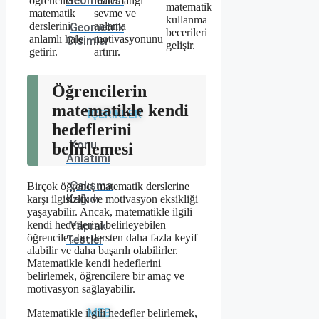
Geometrisi
öğrencilere
matematiği
matematik
matematik
sevme ve
kullanma
derslerini
anlama
Geometrik
becerileri
anlamlı hale
motivasyonunu
Cisimler
gelişir.
getirir.
artırır.
Öğrencilerin
matematikle kendi
İÇERİKLER
hedeflerini
Konu
belirlemesi
Anlatımı
Çalışma
Birçok öğrenci matematik derslerine
Kağıdı
karşı ilgisizlik ve motivasyon eksikliği
yaşayabilir. Ancak, matematikle ilgili
kendi hedeflerini belirleyebilen
Yaprak
öğrenciler, bu dersten daha fazla keyif
Testler
alabilir ve daha başarılı olabilirler.
Matematikle kendi hedeflerini
belirlemek, öğrencilere bir amaç ve
motivasyon sağlayabilir.
MEB
Matematikle ilgili hedefler belirlemek,