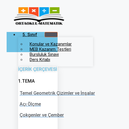
İçeriğe
atla
5. Sınıf
Konular ve Kazanımlar
MEB Kazanım Testleri
Bursluluk Sınavı
Ders Kitabı
İÇERİK ÇERÇEVESİ
1.TEMA
Temel Geometrik Çizimler ve İnşalar
Açı Ölçme
Çokgenler ve Çember