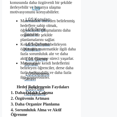
konusunda daha özgüvenli bir şekilde
ilerleyebilir ve başarıya ulaşma
LGS
motivasyonunu koruyabilirler.
LGS Konuları
Matematikte önceden belirlenmiş
hedeflere sahip olmak,
LGS Örnek
öğrencilerin çalışmalarını daha
Sorular
organize bir şekilde
planlamalarını sağlar.
LGS Çalışma
Kendi hedeflerini belirleyen
öğrenciler, matematikle ilgili daha
Kitapları
fazla sorumluluk alır ve daha
aktif bir öğrenme süreci yaşarlar.
LGS Çıkmış
Matematikle kendi hedeflerini
Sorular
belirleyen öğrenciler, derse daha
fazla bağlanabilir ve daha fazla
LGS Deneme
ilgi gösterebilirler.
Sınavı
Hedef Belirlemenin Faydaları
LGS Puan
1. Daha Odaklı Çalışma
Hesaplama
2. Özgüvenin Artması
3. Daha Organize Planlama
4. Sorumluluk Alma ve Aktif
Öğrenme