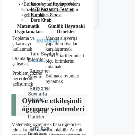
Konular ve Kazanımlar
Bulmaca oyunlarıyla problem
MEB Kazanım Testleri
çözme ve mantık becerilerini
Bursluluk Sınavı
geliştirmek
Ders Kitabı
Matematik
Günlük Hayattaki
Uygulamaları
Örnekler
Toplama ve
Market alışverişi
KONULAR
çıkarmayı
yaparken fiyatları
kullanmak
karşılaştırmak
Tam Sayılarla
Yemek tariflerindeki
Oranlarla
İşlemler
ölçü birimlerini
çalışmak
anlamak
Rasyonel
Problem çözme
Bulmaca oyunları
Sayılar
becerilerini
oynamak
geliştirmek
Rasyonel
Sayılarla
Oyun ve etkileşimli
İşlemler
öğrenme yöntemleri
Cebirsel
İfadeler
Matematik öğrenmek bazı öğrenciler
Eşitlik ve
için sıkıcı bir deneyim olabilir. Ancak,
Denklem