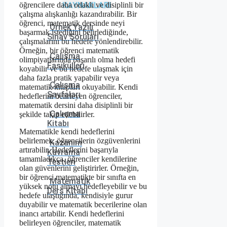
öğrencilere daha odaklı ve disiplinli bir
KAYNAKLARI
çalışma alışkanlığı kazandırabilir. Bir
öğrenci, matematik dersinde neyi
Örnek Yazılı
başarmak istediğini belirlediğinde,
Sınav Soruları
çalışmalarını bu hedefe yönlendirebilir.
Örneğin, bir öğrenci matematik
Çalışma
olimpiyatlarında başarılı olma hedefi
Fasikülleri
koyabilir ve bu hedefe ulaşmak için
daha fazla pratik yapabilir veya
Çalışma
matematik kitapları okuyabilir. Kendi
Sayfaları
hedeflerini belirleyen öğrenciler,
matematik dersini daha disiplinli bir
Çalışma
şekilde takip edebilirler.
Kitabı
Matematikle kendi hedeflerini
belirlemek, öğrencilerin özgüvenlerini
Kazanım
artırabilir. Hedeflerini başarıyla
Kavrama
tamamladıkça, öğrenciler kendilerine
Testleri
olan güvenlerini geliştirirler. Örneğin,
bir öğrenci matematikte bir sınıfta en
Matematik
yüksek notu almayı hedefleyebilir ve bu
Ders Kitabı
hedefe ulaştığında, kendisiyle gurur
duyabilir ve matematik becerilerine olan
inancı artabilir. Kendi hedeflerini
belirleyen öğrenciler, matematik