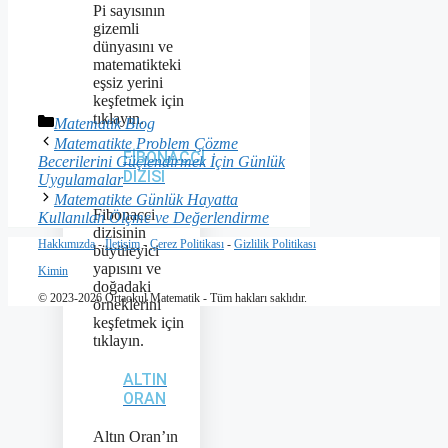
Pi sayısının
gizemli
dünyasını ve
matematikteki
eşsiz yerini
keşfetmek için
tıklayın.
Kategoriler
Matematik Blog
Matematikte Problem Çözme
FIBONACCI
Becerilerini Güçlendirmek İçin Günlük
DIZISI
Uygulamalar
Matematikte Günlük Hayatta
Fibonacci
Kullanılan Ölçme ve Değerlendirme
dizisinin
Hakkımızda
-
İletişim
-
Çerez Politikası
-
Gizlilik Politikası
büyüleyici
yapısını ve
Kimin
doğadaki
© 2023-2026 Ortaokul Matematik - Tüm hakları saklıdır.
örneklerini
keşfetmek için
tıklayın.
ALTIN
ORAN
Altın Oran’ın