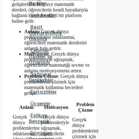
İfadeler
geliştirebilir. Böylece matematik
dersleri, öğrencilerin kendi hayatlarıyla
Veri Analizi
bağlantı kurabilecekleri bir platform
haline gelir.
Basit
Anlam
: Gerçek dünya
Olayların Olma
problemlerine odaklanma,
Olasılığı
öğrencilere matematik derslerini
anlamlı hale getirir.
Cebirsel
Motivasyon
: Gerçek dünya
İfadeler ve
problemleriyle uğraşmak,
Özdeşliği
öğrencilerin matematiği sevme ve
anlama motivasyonunu artırır.
Doğrusal
Problem Çözme
: Gerçek dünya
Denklemler
problemlerini çözmek için
matematik kullanma becerileri
Eşitsizlikler
gelişir.
Üçgenler
Problem
Anlam
Motivasyon
Çözme
Eşlik ve
Gerçek
Gerçek dünya
Gerçek
Benzerlik
dünya
problemleriyle
dünya
problemlerine
uğraşmak,
problemlerini
Dönüşüm
odaklanma,
öğrencilerin
çözmek için