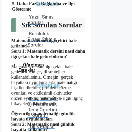
5. Daha Fazla Bağlanma ve İlgi
SINAVLAR
Gösterme
Yazılı Sınav
Soruları
Sık Sorulan Sorular
Bursluluk
Sınavı Çıkmış
Matematik dersini ilgi çekici hale
Sorular
getirmek
Soru 1: Matematik dersini nasıl daha
ilgi çekici hale getirebilirim?
Öğretmen
Matematik dersini ilgi çekici hale
Evrakları
getirmek için çeşitli stratejiler
kullanabilirsiniz. Örneğin, gerçek
hayattaki uygulamalarla matematiği
EVRAKLAR
ilişkilendirebilir, problem çözme
oyunları ve etkileşimli aktiviteler
İlköğretim (1-
düzenleyebilir, matematikle ilgili ilginç
hikayeler anlatabilirsiniz.
8) Matematik
Dersi Öğretim
Öğrencilerin matematiği günlük
Programı
hayata uygulamaları
Soru 2: Matematik nasıl günlük
Yıllık Planlar
hayatta kullanılır?