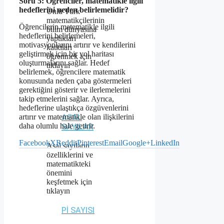
Soru 5: Öğrenciler, matematikle ilgili
hedeflerini neden belirlemelidir?
Ünlü Türk
matematikçilerinin
Öğrencilerin matematikle ilgili
bilim dünyasına
hedeflerini belirlemeleri,
yaptıkları
motivasyonlarını artırır ve kendilerini
katkıları
geliştirmek için bir yol haritası
öğrenmek için
oluşturmalarını sağlar. Hedef
tıklayın
belirlemek, öğrencilere matematik
konusunda neden çaba göstermeleri
gerektiğini gösterir ve ilerlemelerini
takip etmelerini sağlar. Ayrıca,
hedeflerine ulaştıkça özgüvenlerini
ASAL
artırır ve matematikle olan ilişkilerini
daha olumlu hale getirir.
SAYILAR
Facebook
X
Reddit
Pinterest
Email
Google+
LinkedIn
Asal sayıların
özelliklerini ve
matematikteki
önemini
keşfetmek için
tıklayın
PI SAYISI