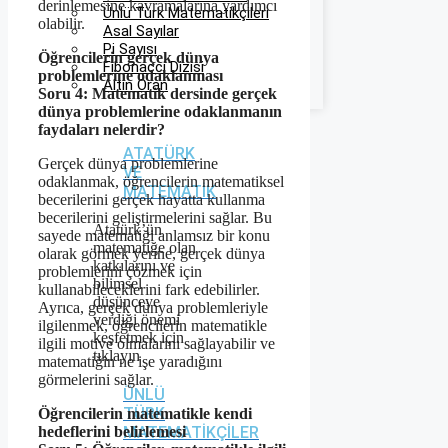
derinlemesine kavramalarına yardımcı
Ünlü Türk Matematikçileri
olabilir.
Asal Sayılar
Pi Sayısı
Öğrencilerin gerçek dünya
Fibonacci Dizisi
problemlerine odaklanması
Altın Oran
Soru 4: Matematik dersinde gerçek
dünya problemlerine odaklanmanın
faydaları nelerdir?
ATATÜRK
Gerçek dünya problemlerine
VE
odaklanmak, öğrencilerin matematiksel
MATEMATIK
becerilerini gerçek hayatta kullanma
becerilerini geliştirmelerini sağlar. Bu
Atatürk’ün
sayede matematiği anlamsız bir konu
matematiğe olan
olarak görmek yerine, gerçek dünya
katkılarını ve
problemlerini çözmek için
bilimsel
kullanabileceklerini fark edebilirler.
düşünceye
Ayrıca, gerçek dünya problemleriyle
verdiği önemi
ilgilenmek, öğrencilerin matematikle
keşfetmek için
ilgili motive olmalarını sağlayabilir ve
tıklayın
matematiğin ne işe yaradığını
görmelerini sağlar.
ÜNLÜ
TÜRK
Öğrencilerin matematikle kendi
MATEMATIKÇILER
hedeflerini belirlemesi