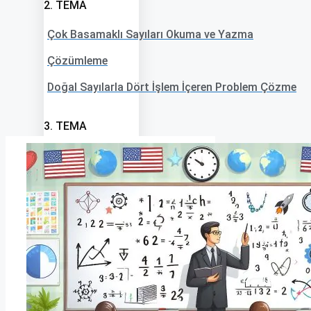
2. TEMA
Çok Basamaklı Sayıları Okuma ve Yazma
Çözümleme
Doğal Sayılarla Dört İşlem İçeren Problem Çözme
3. TEMA
Dikdörtgenin Çevre Uzunluğu ve Alanı
4. TEMA
Kesirlerin Farklı Gösterimleri
5. TEMA
Kategorik Veri Dağılımları