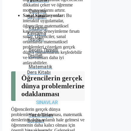
Fasikülleri
dikkatini çeker ve öğrenme
motivasyonlarını artırır.
Çalışma
Sanal Simülasyonlar:
Bu
Sayfaları
interaktif uygulamalar,
öğrencilere matematiksel
Kazanım
kavramları deneyimleme fırsatı
Kavrama
sunar. Öğrenciler, sanal
Testleri
ortamlarda matematiksel
problemleri çözerken gerçek
Beceri Temelli
dünya bağlantılarını keşfedebilir
Testler
ve kavramları daha iyi
anlayabilirler.
Matematik
Ders Kitabı
Öğrencilerin gerçek
dünya problemlerine
odaklanması
SINAVLAR
Öğrencilerin gerçek dünya
problemlerine odaklanması, matematik
Yazılı Sınav
derslerinin daha anlamlı hale gelmesi ve
Soruları
öğrenmenin daha kalıcı olması için
önemli bir yaklaşımdır. Geleneksel