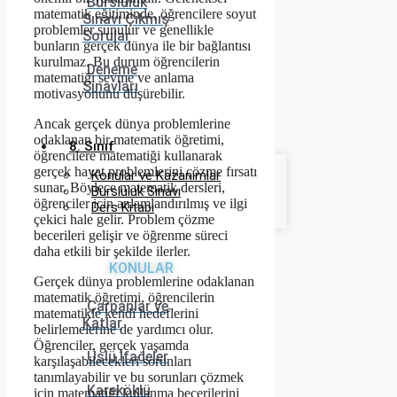
Bursluluk
matematik eğitiminde, öğrencilere soyut
Sınavı Çıkmış
problemler sunulur ve genellikle
Sorular
bunların gerçek dünya ile bir bağlantısı
kurulmaz. Bu durum öğrencilerin
Deneme
matematiği sevme ve anlama
Sınavları
motivasyonunu düşürebilir.
Ancak gerçek dünya problemlerine
odaklanan bir matematik öğretimi,
8. Sınıf
öğrencilere matematiği kullanarak
gerçek hayat problemlerini çözme fırsatı
Konular ve Kazanımlar
sunar. Böylece matematik dersleri,
Bursluluk Sınavı
öğrenciler için anlamlandırılmış ve ilgi
Ders Kitabı
çekici hale gelir. Problem çözme
becerileri gelişir ve öğrenme süreci
daha etkili bir şekilde ilerler.
KONULAR
Gerçek dünya problemlerine odaklanan
matematik öğretimi, öğrencilerin
Çarpanlar ve
matematikle kendi hedeflerini
Katlar
belirlemelerine de yardımcı olur.
Öğrenciler, gerçek yaşamda
Üslü İfadeler
karşılaşabilecekleri sorunları
tanımlayabilir ve bu sorunları çözmek
Kareköklü
için matematiği kullanma becerilerini