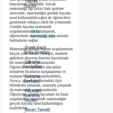
Yaprak
başvurması önemlidir. Ancak
Testler
matematiği ilgi çekici hale getirme
sürecinde, matematiğin günlük hayatta
nasıl kullanılabileceğini de öğrencilere
göstermek oldukça etkili bir yöntemdir.
Günlük hayatta matematik
uygulamalarıyla karşılaşmak,
MEB
öğrencilerin matematiği daha anlamlı
KAYNAKLARI
bulmalarını sağlar.
Örnek Yazılı
Matematiği günlük hayata uygulamanın
Sınav Soruları
birçok yolu vardır. Örneğin, markete
giderken alışveriş listesini hazırlamak
Çalışma
bir matematik uygulamasıdır.
Fasikülleri
Öğrencilere marketten alacakları
ürünlerin fiyatlarını karşılaştırma ve
Çalışma
toplama becerisi kazandırabiliriz.
Ayrıca, yemek tariflerindeki ölçü
Sayfaları
birimlerini anlamak, oranlarla çalışmak
da matematik uygulamalarıdır.
Kazanım
Öğrenciler, günlük hayattaki bu basit
Kavrama
uygulamalar sayesinde matematiğin
Testleri
gerçek hayatta nasıl kullanıldığını
keşfederler.
Beceri Temelli