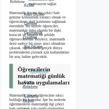
Belirleme
motivasyon sağlar.
Açılar
Matematik dersini ilgi çekici hale
Alan Ölçme
getirme konusunda yaratıcı olmak ve
öğrencilerin aktif katılımını sağlamak
Çember
önemlidir. Bu sayede öğrenciler,
matematikle daha olumlu bir ilişki
Geometrik
kuracak ve başarılı bir şekilde
Cisimler
öğreneceklerdir. Böylece, matematik
dersi sadece bir sınav aracı olmaktan
Sıvı Ölçme
çıkarak, öğrencilerin gerçek dünya
problemlerini çözmek için kullandıkları
bir araç haline gelecektir.
Öğrencilerin
İÇERİKLER
matematiği günlük
hayata uygulamaları
Konu
Anlatımı
Matematik, birçok öğrencinin sıkıcı
Çalışma
bulduğu bir konudur. İşte bu nedenle
Kağıdı
öğretmenlerin matematiği ilgi çekici
hale getirmek için çeşitli yöntemlere