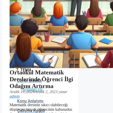
6. TEMA
Eşitliğin Korunumu
Değişme-Birleşme ve Dağılma Özellikleri
İşlem Önceliği
Örüntüler
Temel Aritmetik İşlemler ve Algoritma
7. TEMA
Ortaokul Matematik
Derslerinde Öğrenci İlgi
Öznel Olasılık
Odağını Artırma
İÇERİKLER
Aralık 19, 2024
Aralık 2, 2023
yazar
admin
Konu Anlatımı
Matematik dersinin sıkıcı olabileceği
düşüncesi birçok öğrencinin kabusudur.
Çalışma Kağıdı