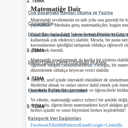
2. TEMA
Matematiğe Dair
Çok Basamaklı Sayıları Okuma ve Yazma
Matematiği sevdirmenin en tatlı yolu ona gizemli bir h
Çözümleme
yaymalısın. “Merhaba genç matematikçiler, bugün mate
Doğal Sayılarla Dört İşlem İçeren Problem Çöz
Öncelikle, matematiği her yerde bulabilirsin. Mesela, ö
kullanmak çok etkileyici olabilir. Mesela, bir pasta t
kavramlarının işlediğini tartışmak oldukça eğlenceli ola
3. TEMA
göstermek önemli.
Matematiği oyunlaştırmak da harika bir yöntem olabil
Dikdörtgenin Çevre Uzunluğu ve Alanı
öğrenme isteğini canlandırabilirsin. Örneğin, bir mat
düzenlemek oldukça heyecan verici olabilir.
4. TEMA
Tabii ki, sınıf içinde interaktif etkinlikler de unutul
fikirlerini almak ve onları sürece dahil etmek çok ön
Kesirlerin Farklı Gösterimleri
hayattaki kullanımını göstermek ve öğrencilerle birlik
Ve elbette, matematiği sadece ezberci bir şekilde deği
de bir gün, öğrencilerin matematikten keyif aldığını 
5. TEMA
herkes içindir ve onun büyüsünü herkes keşfedebilir!
Kategorik Veri Dağılımları
Facebook
X
Reddit
Pinterest
Email
Google+
LinkedIn