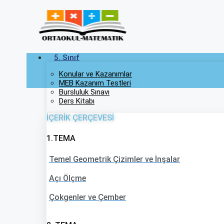
İçeriğe
atla
5. Sınıf
Konular ve Kazanımlar
MEB Kazanım Testleri
Bursluluk Sınavı
Ders Kitabı
İÇERİK ÇERÇEVESİ
1.TEMA
Temel Geometrik Çizimler ve İnşalar
Açı Ölçme
Çokgenler ve Çember