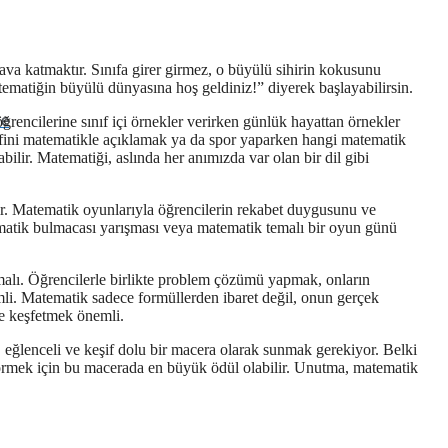
ava katmaktır. Sınıfa girer girmez, o büyülü sihirin kokusunu
matiğin büyülü dünyasına hoş geldiniz!” diyerek başlayabilirsin.
me
ğrencilerine sınıf içi örnekler verirken günlük hayattan örnekler
arifini matematikle açıklamak ya da spor yaparken hangi matematik
bilir. Matematiği, aslında her anımızda var olan bir dil gibi
ir. Matematik oyunlarıyla öğrencilerin rekabet duygusunu ve
ematik bulmacası yarışması veya matematik temalı bir oyun günü
mamalı. Öğrencilerle birlikte problem çözümü yapmak, onların
emli. Matematik sadece formüllerden ibaret değil, onun gerçek
te keşfetmek önemli.
l, eğlenceli ve keşif dolu bir macera olarak sunmak gerekiyor. Belki
görmek için bu macerada en büyük ödül olabilir. Unutma, matematik