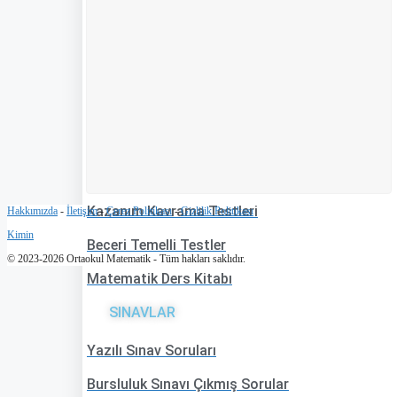
Yaprak Testler
MEB KAYNAKLARI
Örnek Yazılı Sınav Soruları
Çalışma Fasikülleri
Çalışma Sayfaları
Kazanım Kavrama Testleri
Hakkımızda
-
İletişim
-
Çerez Politikası
-
Gizlilik Politikası
Kimin
Beceri Temelli Testler
© 2023-2026 Ortaokul Matematik - Tüm hakları saklıdır.
Matematik Ders Kitabı
SINAVLAR
Yazılı Sınav Soruları
Bursluluk Sınavı Çıkmış Sorular