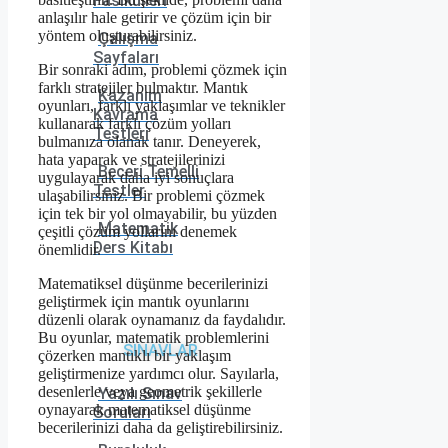
Fasikülleri
anlaşılır hale getirir ve çözüm için bir
yöntem oluşturabilirsiniz.
Çalışma
Sayfaları
Bir sonraki adım, problemi çözmek için
farklı stratejiler bulmaktır. Mantık
Kazanım
oyunları, farklı yaklaşımlar ve teknikler
Kavrama
kullanarak farklı çözüm yolları
Testleri
bulmanıza olanak tanır. Deneyerek,
hata yaparak ve stratejilerinizi
Beceri Temelli
uygulayarak daha iyi sonuçlara
Testler
ulaşabilirsiniz. Bir problemi çözmek
için tek bir yol olmayabilir, bu yüzden
Matematik
çeşitli çözüm yollarını denemek
Ders Kitabı
önemlidir.
Matematiksel düşünme becerilerinizi
geliştirmek için mantık oyunlarını
düzenli olarak oynamanız da faydalıdır.
Bu oyunlar, matematik problemlerini
SINAVLAR
çözerken mantıklı bir yaklaşım
geliştirmenize yardımcı olur. Sayılarla,
desenlerle veya geometrik şekillerle
Yazılı Sınav
oynayarak matematiksel düşünme
Soruları
becerilerinizi daha da geliştirebilirsiniz.