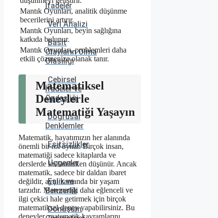
düşünmeyi geliştirir.
İfadeler
Mantık Oyunları, analitik düşünme
becerilerini artırır.
Veri Analizi
Mantık Oyunları, beyin sağlığına
katkıda bulunur.
Basit
Mantık Oyunları, problemleri daha
Olayların Olma
etkili çözmenize olanak tanır.
Olasılığı
Cebirsel
Matematiksel
İfadeler ve
Deneylerle
Özdeşliği
Matematiği Yaşayın
Doğrusal
Denklemler
Matematik, hayatımızın her alanında
Eşitsizlikler
önemli bir rol oynar. Birçok insan,
matematiği sadece kitaplarda ve
Üçgenler
derslerde kullanılırken düşünür. Ancak
matematik, sadece bir daldan ibaret
Eşlik ve
değildir, aynı zamanda bir yaşam
Benzerlik
tarzıdır. Matematiği daha eğlenceli ve
ilgi çekici hale getirmek için birçok
matematiksel deney yapabilirsiniz. Bu
Dönüşüm
deneyler, matematik kavramlarını