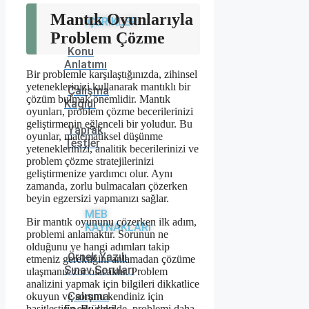
Mantık Oyunlarıyla
İÇERİKLER
Problem Çözme
Konu
Anlatımı
Bir problemle karşılaştığınızda, zihinsel
yeteneklerinizi kullanarak mantıklı bir
Çalışma
çözüm bulmak önemlidir. Mantık
Kağıdı
oyunları, problem çözme becerilerinizi
geliştirmenin eğlenceli bir yoludur. Bu
Yaprak
oyunlar, matematiksel düşünme
Testler
yeteneklerinizi, analitik becerilerinizi ve
problem çözme stratejilerinizi
geliştirmenize yardımcı olur. Aynı
zamanda, zorlu bulmacaları çözerken
beyin egzersizi yapmanızı sağlar.
MEB
Bir mantık oyununu çözerken ilk adım,
KAYNAKLARI
problemi anlamaktır. Sorunun ne
olduğunu ve hangi adımları takip
Örnek Yazılı
etmeniz gerektiğini anlamadan çözüme
Sınav Soruları
ulaşmanız zor olacaktır. Problem
analizini yapmak için bilgileri dikkatlice
Çalışma
okuyun ve sorunu kendiniz için
basitleştirin. Bu şekilde, problemi daha