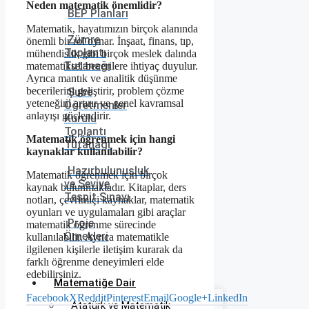
Neden matematik önemlidir?
BEP Planları
Matematik, hayatımızın birçok alanında
Zümre
önemli bir rol oynar. İnşaat, finans, tıp,
Toplantı
mühendislik gibi birçok meslek dalında
Tutanağı
matematiksel becerilere ihtiyaç duyulur.
Ayrıca mantık ve analitik düşünme
becerilerini geliştirir, problem çözme
Şube
yeteneğini artırır ve genel kavramsal
Öğretmenler
anlayışı güçlendirir.
Kurulu
Toplantı
Matematik öğrenmek için hangi
Tutanağı
kaynaklar kullanılabilir?
Hazırbulunuşluk
Matematik öğrenmek için birçok
ve Seviye
kaynak bulunmaktadır. Kitaplar, ders
Tespit Sınavı
notları, çevrimiçi kaynaklar, matematik
oyunları ve uygulamaları gibi araçlar
Proje
matematik öğrenme sürecinde
Örnekleri
kullanılabilir. Ayrıca matematikle
ilgilenen kişilerle iletişim kurarak da
farklı öğrenme deneyimleri elde
edebilirsiniz.
Matematiğe Dair
Facebook
X
Reddit
Pinterest
Email
Google+
LinkedIn
Atatürk ve Matematik