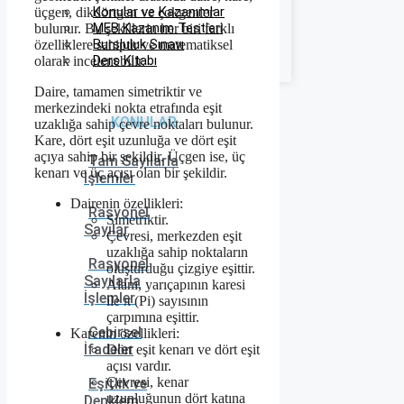
Konular ve Kazanımlar
üçgen, dikdörtgen ve çokgenler
MEB Kazanım Testleri
bulunur. Bu şekillerin her biri farklı
Bursluluk Sınavı
özelliklere sahiptir ve matematiksel
Ders Kitabı
olarak incelenebilir.
Daire, tamamen simetriktir ve
merkezindeki nokta etrafında eşit
KONULAR
uzaklığa sahip çevre noktaları bulunur.
Kare, dört eşit uzunluğa ve dört eşit
açıya sahip bir şekildir. Üçgen ise, üç
Tam Sayılarla
kenarı ve üç açısı olan bir şekildir.
İşlemler
Dairenin özellikleri:
Rasyonel
Simetriktir.
Sayılar
Çevresi, merkezden eşit
uzaklığa sahip noktaların
Rasyonel
oluşturduğu çizgiye eşittir.
Sayılarla
Alanı, yarıçapının karesi
İşlemler
ile π (Pi) sayısının
çarpımına eşittir.
Cebirsel
Karenin özellikleri:
İfadeler
Dört eşit kenarı ve dört eşit
açısı vardır.
Çevresi, kenar
Eşitlik ve
uzunluğunun dört katına
Denklem