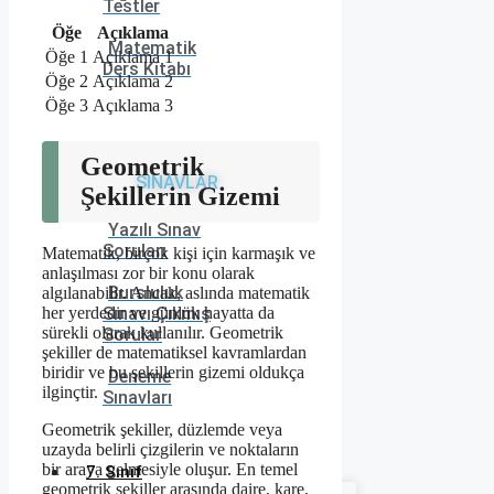
Testler
Öğe
Açıklama
Matematik
Öğe 1
Açıklama 1
Ders Kitabı
Öğe 2
Açıklama 2
Öğe 3
Açıklama 3
Geometrik
SINAVLAR
Şekillerin Gizemi
Yazılı Sınav
Soruları
Matematik, birçok kişi için karmaşık ve
anlaşılması zor bir konu olarak
Bursluluk
algılanabilir. Ancak, aslında matematik
Sınavı Çıkmış
her yerdedir ve günlük hayatta da
sürekli olarak kullanılır. Geometrik
Sorular
şekiller de matematiksel kavramlardan
biridir ve bu şekillerin gizemi oldukça
Deneme
ilginçtir.
Sınavları
Geometrik şekiller, düzlemde veya
uzayda belirli çizgilerin ve noktaların
bir araya gelmesiyle oluşur. En temel
7. Sınıf
geometrik şekiller arasında daire, kare,