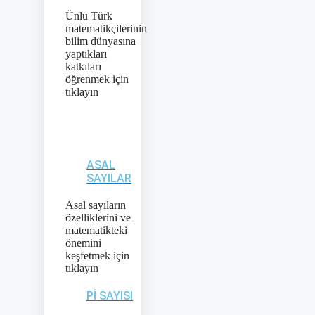
Ünlü Türk
matematikçilerinin
bilim dünyasına
yaptıkları
katkıları
öğrenmek için
tıklayın
ASAL
SAYILAR
Asal sayıların
özelliklerini ve
matematikteki
önemini
keşfetmek için
tıklayın
PI SAYISI