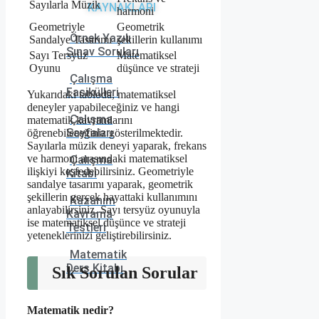
Sayılarla Müzik
KAYNAKLARI
harmoni
Geometriyle
Geometrik
Örnek Yazılı
Sandalye Tasarımı
şekillerin kullanımı
Sınav Soruları
Sayı Tersyüz
Matematiksel
Oyunu
düşünce ve strateji
Çalışma
Fasikülleri
Yukarıdaki tabloda, matematiksel
deneyler yapabileceğiniz ve hangi
Çalışma
matematik kavramlarını
Sayfaları
öğrenebileceğiniz gösterilmektedir.
Sayılarla müzik deneyi yaparak, frekans
ve harmoni arasındaki matematiksel
Çalışma
ilişkiyi keşfedebilirsiniz. Geometriyle
Kitabı
sandalye tasarımı yaparak, geometrik
şekillerin gerçek hayattaki kullanımını
Kazanım
anlayabilirsiniz. Sayı tersyüz oyunuyla
Kavrama
ise matematiksel düşünce ve strateji
Testleri
yeteneklerinizi geliştirebilirsiniz.
Matematik
Ders Kitabı
Sık Sorulan Sorular
Matematik nedir?