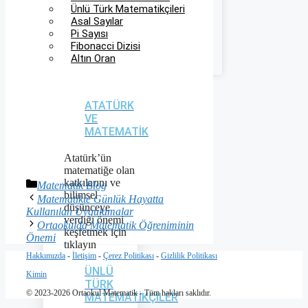
Ünlü Türk Matematikçileri
Asal Sayılar
Pi Sayısı
Fibonacci Dizisi
Altın Oran
ATATÜRK
VE
MATEMATIK
Atatürk’ün
matematiğe olan
katkılarını ve
Kategoriler
Matematik Blog
bilimsel
Matematikte Günlük Hayatta
düşünceye
Kullanılan Uygulamalar
verdiği önemi
Ortaokulda Matematik Öğreniminin
keşfetmek için
Önemi
tıklayın
Hakkımızda
-
İletişim
-
Çerez Politikası
-
Gizlilik Politikası
ÜNLÜ
Kimin
TÜRK
© 2023-2026 Ortaokul Matematik - Tüm hakları saklıdır.
MATEMATIKÇILER