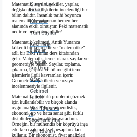
Çarpanlar ve
Matematik, sayılar, şekiller, yapılar,
Katlar
değişkenler ve ilişkilerin incelendiği bir
bilim dalıdır. İnsanlık tarihi boyunca
matematik, hayatımızın hemen her
Kümeler
alanında etkili olmuştur. Peki matematik
nedir ve neden önemlidir?
Tam Sayılar
Matematik kelimesi, Antik Yunanca
Kesirlerle
kökenli bir kelimedir ve “matematike”
İşlemler
adlı bir Eski Yunan ders kitabından
gelir. Matematik, temel olarak sayılar ve
Ondalık
geometriyle başlar. Sayılar, toplama,
Gösterim
çıkarma, çarpma ve bölme gibi temel
işlemlerle ilgili kavramları içerir.
Oran
Geometri ise şekillerin ve uzayın
incelenmesiyle ilgilenir.
Cebirsel
Matematik, her türlü problemi çözmek
İfadeler
için kullanılabilir ve birçok alanda
uygulanabilir. Bilim, mühendislik,
Veri Toplama
ekonomi, tıp ve hatta sanat gibi farklı
ve
disiplinler matematikten yararlanır.
Değerlendirme
Örneğin, bir mühendis bir köprüyü inşa
ederken matematiksel hesaplamaları
Veri Analizi
kullanır. Bir ekonomist, fiyat analizleri