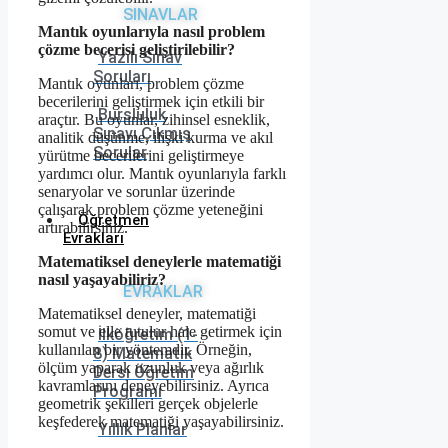
SINAVLAR
Mantık oyunlarıyla nasıl problem
çözme becerisi geliştirilebilir?
Yazılı Sınav
Soruları
Mantık oyunları, problem çözme
becerilerini geliştirmek için etkili bir
Bursluluk
araçtır. Bu oyunlar, zihinsel esneklik,
Sınavı Çıkmış
analitik düşünme, ilişki kurma ve akıl
Sorular
yürütme becerilerini geliştirmeye
yardımcı olur. Mantık oyunlarıyla farklı
senaryolar ve sorunlar üzerinde
çalışarak problem çözme yeteneğini
Öğretmen
artırabilirsiniz.
Evrakları
Matematiksel deneylerle matematiği
nasıl yaşayabiliriz?
EVRAKLAR
Matematiksel deneyler, matematiği
somut ve elle tutulur hale getirmek için
İlköğretim (1-
kullanılan bir yöntemdir. Örneğin,
8) Matematik
ölçüm yaparak uzunluk veya ağırlık
Dersi Öğretim
kavramlarını deneyebilirsiniz. Ayrıca
Programı
geometrik şekilleri gerçek objelerle
keşfederek matematiği yaşayabilirsiniz.
Yıllık Planlar