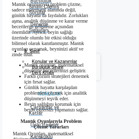
Bursluluk
Mantık oyunlarıyla problem çözme,
Sınavı Çıkmış
sadece matematik alanında değil,
Sorular
günlük hayatta da faydalıdır. Zorlukları
aşma, analitik düşünme ve karar verme
Deneme
becerilerini geliştirme açısından
Sınavları
önemlidir. Ayrıca, beyin sağlığı
üzerinde olumlu bir etkisi olduğu
bilimsel olarak kanıtlanmıştır. Mantık
oyunları oynamak, beyninizi aktif ve
8. Sınıf
zinde tutar.
Konular ve Kazanımlar
Mantık oyunları, matematiksel
Bursluluk Sınavı
düşünme becerilerinizi geliştirir.
Ders Kitabı
Farklı çözüm stratejileri denemek
için fırsat sağlar.
Günlük hayatta karşılaşılan
problemleri çözmek için analitik
KONULAR
düşünmeyi teşvik eder.
Beyin sağlığını korumak için
Çarpanlar ve
beyin egzersizi yapmanızı sağlar.
Katlar
Mantık Oyunlarıyla Problem
Üslü İfadeler
Çözme Yararları
Mantık Oyunları, matematiksel
Kareköklü