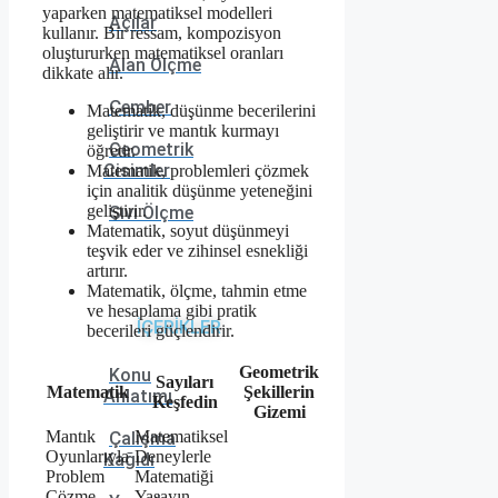
yaparken matematiksel modelleri
Açılar
kullanır. Bir ressam, kompozisyon
oluştururken matematiksel oranları
Alan Ölçme
dikkate alır.
Çember
Matematik, düşünme becerilerini
geliştirir ve mantık kurmayı
Geometrik
öğretir.
Cisimler
Matematik, problemleri çözmek
için analitik düşünme yeteneğini
geliştirir.
Sıvı Ölçme
Matematik, soyut düşünmeyi
teşvik eder ve zihinsel esnekliği
artırır.
Matematik, ölçme, tahmin etme
ve hesaplama gibi pratik
İÇERİKLER
becerileri güçlendirir.
Geometrik
Konu
Sayıları
Matematik
Şekillerin
Anlatımı
Keşfedin
Gizemi
Mantık
Matematiksel
Çalışma
Oyunlarıyla
Deneylerle
Kağıdı
Problem
Matematiği
Çözme
Yaşayın