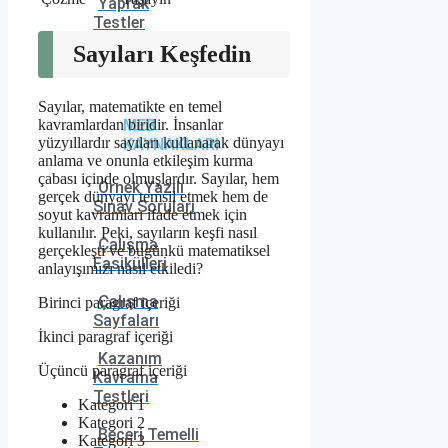
Yaprak
Testler
Sayıları Keşfedin
Sayılar, matematikte en temel
kavramlardan biridir. İnsanlar
MEB
yüzyıllardır sayıları kullanarak dünyayı
KAYNAKLARI
anlama ve onunla etkileşim kurma
çabası içinde olmuşlardır. Sayılar, hem
Örnek Yazılı
gerçek dünyayı temsil etmek hem de
Sınav Soruları
soyut kavramları ifade etmek için
kullanılır. Peki, sayıların keşfi nasıl
Çalışma
gerçekleşti ve bugünkü matematiksel
Fasikülleri
anlayışımızı nasıl etkiledi?
Çalışma
Birinci paragraf içeriği
Sayfaları
İkinci paragraf içeriği
Kazanım
Üçüncü paragraf içeriği
Kavrama
Testleri
Kategori 1
Kategori 2
Beceri Temelli
Kategori 3