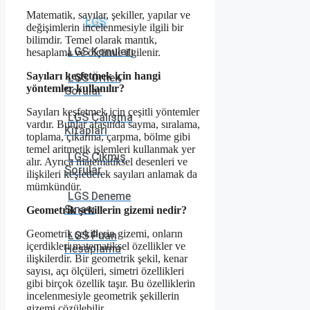
Matematik, sayılar, şekiller, yapılar ve
LGS
değişimlerin incelenmesiyle ilgili bir
bilimdir. Temel olarak mantık,
LGS Konuları
hesaplama ve ölçümle ilgilenir.
Sayıları keşfetmek için hangi
LGS Örnek
yöntemler kullanılır?
Sorular
Sayıları keşfetmek için çeşitli yöntemler
LGS Çalışma
vardır. Bunlar arasında sayma, sıralama,
Kitapları
toplama, çıkarma, çarpma, bölme gibi
temel aritmetik işlemleri kullanmak yer
LGS Çıkmış
alır. Ayrıca matematiksel desenleri ve
Sorular
ilişkileri keşfederek sayıları anlamak da
mümkündür.
LGS Deneme
Sınavı
Geometrik şekillerin gizemi nedir?
Geometrik şekillerin gizemi, onların
LGS Puan
içerdikleri matematiksel özellikler ve
Hesaplama
ilişkilerdir. Bir geometrik şekil, kenar
sayısı, açı ölçüleri, simetri özellikleri
gibi birçok özellik taşır. Bu özelliklerin
incelenmesiyle geometrik şekillerin
gizemi çözülebilir.