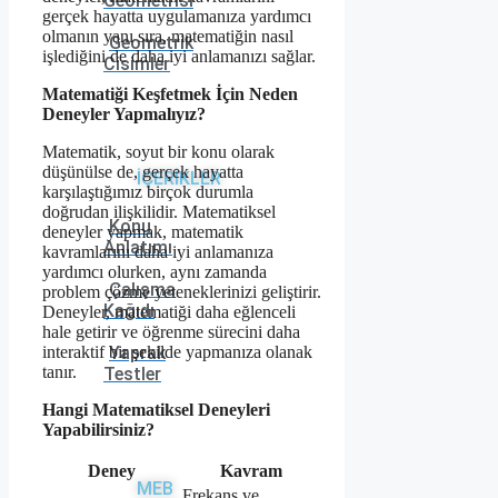
Geometrisi
gerçek hayatta uygulamanıza yardımcı
olmanın yanı sıra, matematiğin nasıl
Geometrik
işlediğini de daha iyi anlamanızı sağlar.
Cisimler
Matematiği Keşfetmek İçin Neden
Deneyler Yapmalıyız?
Matematik, soyut bir konu olarak
düşünülse de, gerçek hayatta
İÇERİKLER
karşılaştığımız birçok durumla
doğrudan ilişkilidir. Matematiksel
Konu
deneyler yapmak, matematik
Anlatımı
kavramlarını daha iyi anlamanıza
yardımcı olurken, aynı zamanda
Çalışma
problem çözme yeteneklerinizi geliştirir.
Kağıdı
Deneyler, matematiği daha eğlenceli
hale getirir ve öğrenme sürecini daha
Yaprak
interaktif bir şekilde yapmanıza olanak
tanır.
Testler
Hangi Matematiksel Deneyleri
Yapabilirsiniz?
Deney
Kavram
MEB
Frekans ve