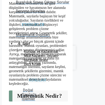
Bursluluk Sınavı Çıkmış Sorular
Matematik, evrensel bir dil gibi
düşünülen ve hayatımızın her alanında
Deneme Sınavları
karşımıza çıkan bir bilim dalıdır.
Matematik, sayılarla başlayan bir keşif
yolculuğudur. Sayıların özellikleri ve
ilişkileri, matematiksel düşünceyi
ETKİNLİKLER
geliştirerek problem çözme
becerilerimizi artırır. Geometrik şekiller,
Matematik Oyunları
matematiği anlamlandırmada bize
yardımcı olur ve birçok gizemi içinde
6. Sınıf
barındırır. Mantık oyunları, problemleri
çözerken yaratıcı düşünmemizi sağlar.
Konular ve Kazanımlar
Ayrıca, matematiksel deneyler yaparak
MEB Kazanım Testleri
matematiği yaşayabilir ve daha iyi
Bursluluk Sınavı
anlayabiliriz. Bu blog yazısında,
Ders Kitabı
matematiğin önemini, sayıların keşfini,
geometrik şekillerin gizemini, mantık
oyunlarıyla problem çözme sürecini ve
matematiksel deneylerin faydalarını
KONULAR
keşfedeceğiz.
Doğal
Sayılarla
Matematik Nedir?
İşlemler