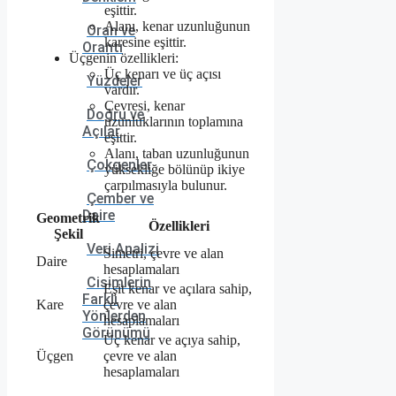
eşittir.
Alanı, kenar uzunluğunun
Oran ve
karesine eşittir.
Orantı
Üçgenin özellikleri:
Üç kenarı ve üç açısı
Yüzdeler
vardır.
Çevresi, kenar
Doğru ve
uzunluklarının toplamına
Açılar
eşittir.
Alanı, taban uzunluğunun
Çokgenler
yüksekliğe bölünüp ikiye
çarpılmasıyla bulunur.
Çember ve
Daire
Geometrik
Özellikleri
Şekil
Veri Analizi
Simetri, çevre ve alan
Daire
hesaplamaları
Cisimlerin
Eşit kenar ve açılara sahip,
Farklı
Kare
çevre ve alan
Yönlerden
hesaplamaları
Görünümü
Üç kenar ve açıya sahip,
Üçgen
çevre ve alan
hesaplamaları