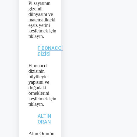
Pi sayısının
gizemli
dünyasını ve
matematikteki
eşsiz yerini
keşfetmek için
tıklayın.
FIBONACCI
DIZISI
Fibonacci
dizisinin
büyüleyici
yapısını ve
doğadaki
örneklerini
keşfetmek için
tıklayın.
ALTIN
ORAN
Altın Oran’ın