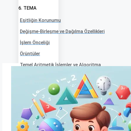
6. TEMA
Eşitliğin Korunumu
Değişme-Birleşme ve Dağılma Özellikleri
İşlem Önceliği
Örüntüler
Temel Aritmetik İşlemler ve Algoritma
7. TEMA
Öznel Olasılık
İÇERİKLER
Konu Anlatımı
Çalışma Kağıdı