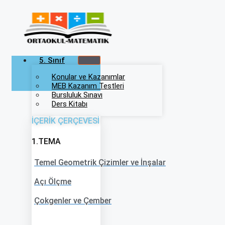
İçeriğe
atla
5. Sınıf
Konular ve Kazanımlar
MEB Kazanım Testleri
Bursluluk Sınavı
Ders Kitabı
İÇERİK ÇERÇEVESİ
1.TEMA
Temel Geometrik Çizimler ve İnşalar
Açı Ölçme
Çokgenler ve Çember