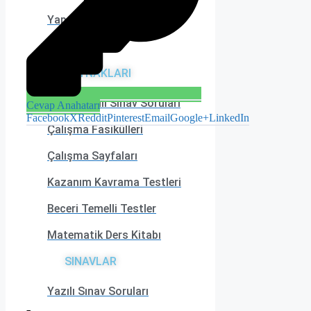
Yaprak Testler
MEB
KAYNAKLARI
Örnek Yazılı Sınav Soruları
Cevap Anahatarı
Facebook
X
Reddit
Pinterest
Email
Google+
LinkedIn
Çalışma Fasikülleri
Çalışma Sayfaları
Kazanım Kavrama Testleri
Beceri Temelli Testler
Matematik Ders Kitabı
SINAVLAR
Yazılı Sınav Soruları