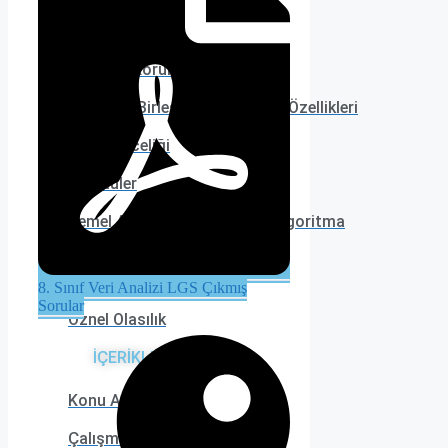
6. TEMA
Eşitliğin Korunumu
Değişme-Birleşme ve Dağılma Özellikleri
İşlem Önceliği
Örüntüler
Temel Aritmetik İşlemler ve Algoritma
7. TEMA
8. Sınıf Veri Analizi LGS Çıkmış
Sorular
Öznel Olasılık
İÇERİKLER
Konu Anlatımı
Çalışma Kağıdı