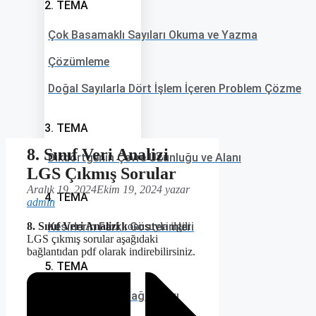
2. TEMA
Çok Basamaklı Sayıları Okuma ve Yazma
Çözümleme
Doğal Sayılarla Dört İşlem İçeren Problem Çözme
3. TEMA
8. Sınıf Veri Analizi
Dikdörtgenin Çevre Uzunluğu ve Alanı
LGS Çıkmış Sorular
Aralık 19, 2024
Ekim 19, 2024
yazar
4. TEMA
admin
8. Sınıf Veri Analizi
Kesirlerin Farklı Gösterimleri
konusuyla ilgili
LGS çıkmış sorular aşağıdaki
bağlantıdan pdf olarak indirebilirsiniz.
5. TEMA
Kategorik Veri Dağılımları