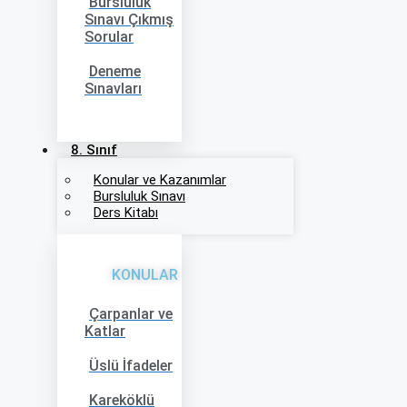
Bursluluk
Sınavı Çıkmış
Sorular
Deneme
Sınavları
8. Sınıf
Konular ve Kazanımlar
Bursluluk Sınavı
Ders Kitabı
KONULAR
Çarpanlar ve
Katlar
Üslü İfadeler
Kareköklü