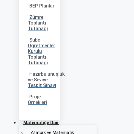
BEP Planları
Zümre
Toplantı
Tutanağı
Şube
Öğretmenler
Kurulu
Toplantı
Tutanağı
Hazırbulunuşluk
ve Seviye
Tespit Sınavı
Proje
Örnekleri
Matematiğe Dair
Atatürk ve Matematik