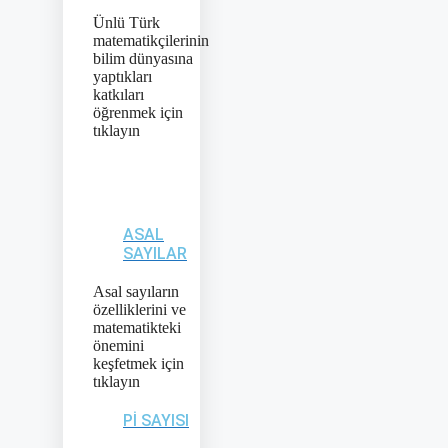
Ünlü Türk
matematikçilerinin
bilim dünyasına
yaptıkları
katkıları
öğrenmek için
tıklayın
ASAL
SAYILAR
Asal sayıların
özelliklerini ve
matematikteki
önemini
keşfetmek için
tıklayın
PI SAYISI