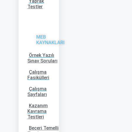
Yaprak
Testler
MEB
KAYNAKLARI
Örnek Yazılı
Sınav Soruları
Çalışma
Fasikülleri
Çalışma
Sayfaları
Kazanım
Kavrama
Testleri
Beceri Temelli