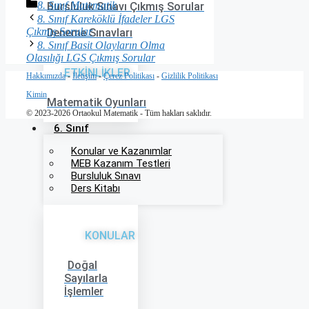
Kategoriler
8. Sınıf Matematik
Bursluluk Sınavı Çıkmış Sorular
8. Sınıf Kareköklü İfadeler LGS
Çıkmış Sorular
Deneme Sınavları
8. Sınıf Basit Olayların Olma
Olasılığı LGS Çıkmış Sorular
ETKİNLİKLER
Hakkımızda
-
İletişim
-
Çerez Politikası
-
Gizlilik Politikası
Kimin
Matematik Oyunları
© 2023-2026 Ortaokul Matematik - Tüm hakları saklıdır.
6. Sınıf
Konular ve Kazanımlar
MEB Kazanım Testleri
Bursluluk Sınavı
Ders Kitabı
KONULAR
Doğal
Sayılarla
İşlemler