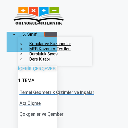
İçeriğe
atla
5. Sınıf
Konular ve Kazanımlar
MEB Kazanım Testleri
Bursluluk Sınavı
Ders Kitabı
İÇERİK ÇERÇEVESİ
1.TEMA
Temel Geometrik Çizimler ve İnşalar
Açı Ölçme
Çokgenler ve Çember