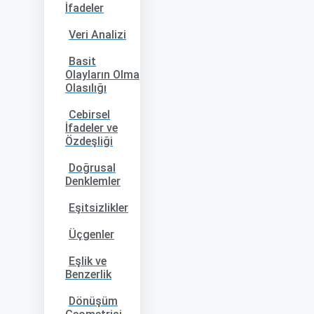
İfadeler
Veri Analizi
Basit
Olayların Olma
Olasılığı
Cebirsel
İfadeler ve
Özdeşliği
Doğrusal
Denklemler
Eşitsizlikler
Üçgenler
Eşlik ve
Benzerlik
Dönüşüm