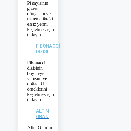
Pi sayısının
gizemli
dünyasını ve
matematikteki
eşsiz yerini
keşfetmek için
tıklayın.
FIBONACCI
DIZISI
Fibonacci
dizisinin
büyüleyici
yapısını ve
doğadaki
örneklerini
keşfetmek için
tıklayın.
ALTIN
ORAN
Altın Oran’ın