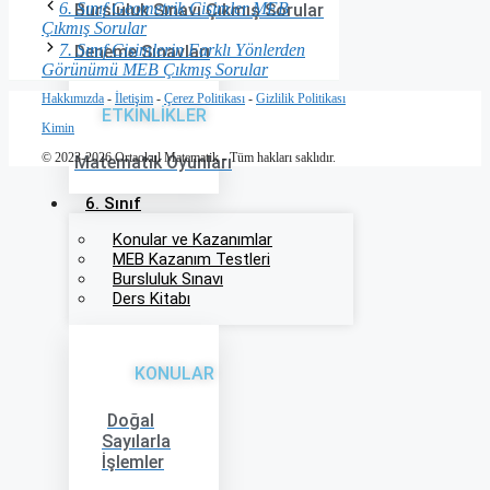
6. Sınıf Geometrik Cisimler MEB
Bursluluk Sınavı Çıkmış Sorular
Çıkmış Sorular
7. Sınıf Cisimlerin Farklı Yönlerden
Deneme Sınavları
Görünümü MEB Çıkmış Sorular
Hakkımızda
-
İletişim
-
Çerez Politikası
-
Gizlilik Politikası
ETKİNLİKLER
Kimin
© 2023-2026 Ortaokul Matematik - Tüm hakları saklıdır.
Matematik Oyunları
6. Sınıf
Konular ve Kazanımlar
MEB Kazanım Testleri
Bursluluk Sınavı
Ders Kitabı
KONULAR
Doğal
Sayılarla
İşlemler