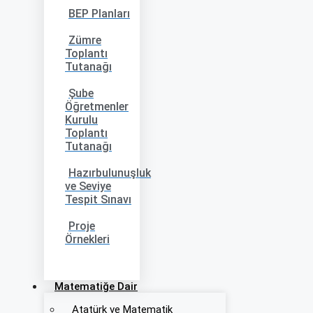
BEP Planları
Zümre
Toplantı
Tutanağı
Şube
Öğretmenler
Kurulu
Toplantı
Tutanağı
Hazırbulunuşluk
ve Seviye
Tespit Sınavı
Proje
Örnekleri
Matematiğe Dair
Atatürk ve Matematik