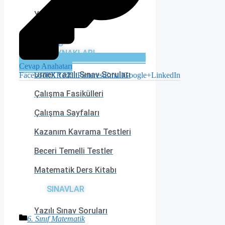
Yaprak Testler
MEB
KAYNAKLARI
Cevap Anahatarı
Örnek Yazılı Sınav Soruları
Facebook
X
Reddit
Pinterest
Email
Google+
LinkedIn
Çalışma Fasikülleri
Çalışma Sayfaları
Kazanım Kavrama Testleri
Beceri Temelli Testler
Matematik Ders Kitabı
SINAVLAR
Yazılı Sınav Soruları
Kategoriler
6. Sınıf Matematik