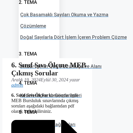
2. TEMA
Çok Basamaklı Sayıları Okuma ve Yazma
Çözümleme
Doğal Sayılarla Dört İşlem İçeren Problem Çözme
3. TEMA
6. Sınıf Sıvı Ölçme MEB
Dikdörtgenin Çevre Uzunluğu ve Alanı
Çıkmış Sorular
Aralık 19, 2024
Eylül 30, 2024
yazar
4. TEMA
admin
6. Sınıf Sıvı Ölçme
Kesirlerin Farklı Gösterimleri
konusuyla ilgili
MEB Bursluluk sınavlarında çıkmış
soruları aşağıdaki bağlantıdan pdf
olarak indirebilirsiniz.
5. TEMA
Kategorik Veri Dağılımları