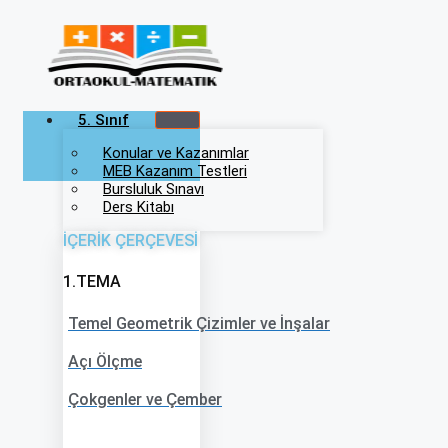
İçeriğe
atla
5. Sınıf
Konular ve Kazanımlar
MEB Kazanım Testleri
Bursluluk Sınavı
Ders Kitabı
İÇERİK ÇERÇEVESİ
1.TEMA
Temel Geometrik Çizimler ve İnşalar
Açı Ölçme
Çokgenler ve Çember