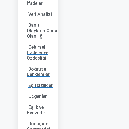
İfadeler
Veri Analizi
Basit
Olayların Olma
Olasılığı
Cebirsel
İfadeler ve
Özdeşliği
Doğrusal
Denklemler
Eşitsizlikler
Üçgenler
Eşlik ve
Benzerlik
Dönüşüm