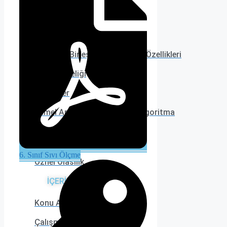
6. TEMA
Eşitliğin Korunumu
Değişme-Birleşme ve Dağılma Özellikleri
İşlem Önceliği
Örüntüler
Temel Aritmetik İşlemler ve Algoritma
7. TEMA
6. Sınıf Sıvı Ölçme
Öznel Olasılık
İÇERİKLER
Konu Anlatımı
Çalışma Kağıdı