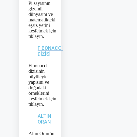
Pi sayısının
gizemli
dünyasını ve
matematikteki
eşsiz yerini
keşfetmek için
tıklayın.
FIBONACCI
DIZISI
Fibonacci
dizisinin
büyüleyici
yapısını ve
doğadaki
örneklerini
keşfetmek için
tıklayın.
ALTIN
ORAN
Altın Oran’ın