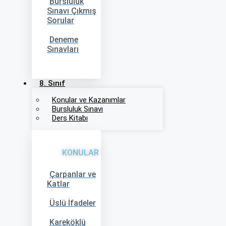
Bursluluk
Sınavı Çıkmış
Sorular
Deneme
Sınavları
8. Sınıf
Konular ve Kazanımlar
Bursluluk Sınavı
Ders Kitabı
KONULAR
Çarpanlar ve
Katlar
Üslü İfadeler
Kareköklü