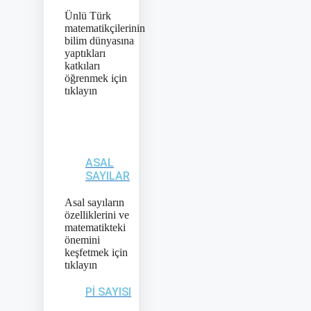
Ünlü Türk
matematikçilerinin
bilim dünyasına
yaptıkları
katkıları
öğrenmek için
tıklayın
ASAL
SAYILAR
Asal sayıların
özelliklerini ve
matematikteki
önemini
keşfetmek için
tıklayın
PI SAYISI